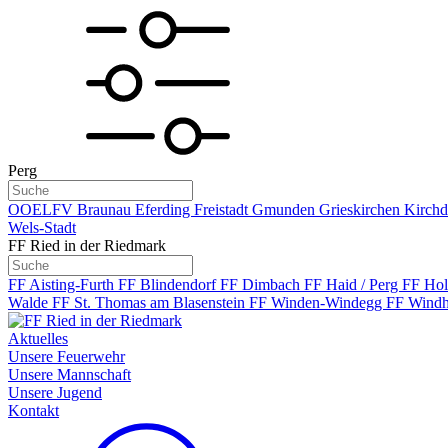
Perg
OOELFV
Braunau
Eferding
Freistadt
Gmunden
Grieskirchen
Kirchd
Wels-Stadt
FF Ried in der Riedmark
FF Aisting-Furth
FF Blindendorf
FF Dimbach
FF Haid / Perg
FF Hol
Walde
FF St. Thomas am Blasenstein
FF Winden-Windegg
FF Windh
Aktuelles
Unsere Feuerwehr
Unsere Mannschaft
Unsere Jugend
Kontakt