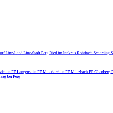
orf
Linz-Land
Linz-Stadt
Perg
Ried im Innkreis
Rohrbach
Schärding
S
zleiten
FF Langenstein
FF Mitterkirchen
FF Münzbach
FF Obenberg
aag bei Perg