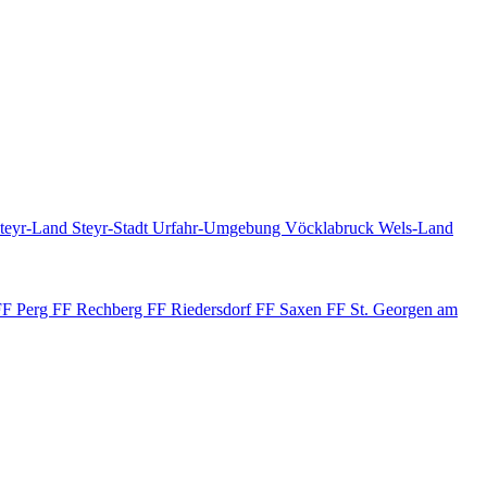
teyr-Land
Steyr-Stadt
Urfahr-Umgebung
Vöcklabruck
Wels-Land
FF Perg
FF Rechberg
FF Riedersdorf
FF Saxen
FF St. Georgen am