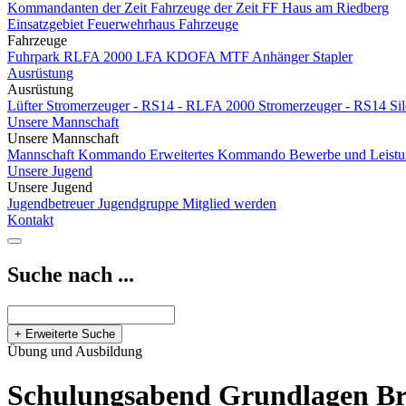
Kommandanten der Zeit
Fahrzeuge der Zeit
FF Haus am Riedberg
Einsatzgebiet
Feuerwehrhaus
Fahrzeuge
Fahrzeuge
Fuhrpark
RLFA 2000
LFA
KDOFA
MTF
Anhänger
Stapler
Ausrüstung
Ausrüstung
Lüfter
Stromerzeuger - RS14 - RLFA 2000
Stromerzeuger - RS14 Si
Unsere Mannschaft
Unsere Mannschaft
Mannschaft
Kommando
Erweitertes Kommando
Bewerbe und Leist
Unsere Jugend
Unsere Jugend
Jugendbetreuer
Jugendgruppe
Mitglied werden
Kontakt
Suche nach ...
+ Erweiterte Suche
Übung und Ausbildung
Schulungsabend Grundlagen B