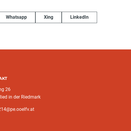
Whatsapp
Xing
LinkedIn
AKT
ng 26
ied in der Riedmark
214@pe.ooelfv.at