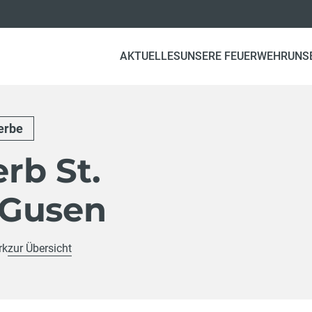
AKTUELLES
UNSERE FEUERWEHR
UNS
erbe
rb St.
/Gusen
rk
zur Übersicht