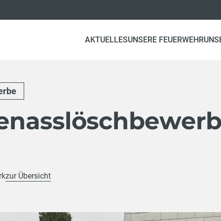
AKTUELLES
UNSERE FEUERWEHR
UNS
erbe
enasslöschbewer
rk
zur Übersicht