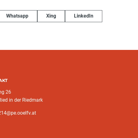
Whatsapp
Xing
LinkedIn
AKT
ng 26
ied in der Riedmark
214@pe.ooelfv.at