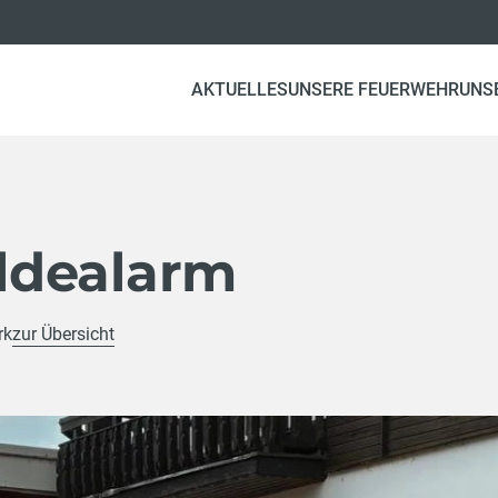
AKTUELLES
UNSERE FEUERWEHR
UNS
ldealarm
rk
zur Übersicht